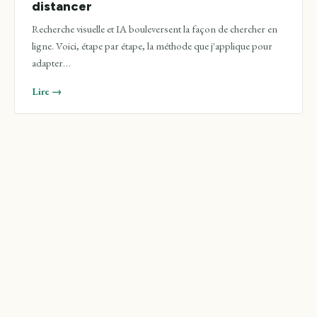
distancer
Recherche visuelle et IA bouleversent la façon de chercher en
ligne. Voici, étape par étape, la méthode que j'applique pour
adapter…
Lire →
10.04.2026
GENERAL
Les avantages des liens forums
Ninjalinking par rapport aux annuaires et
communiques
Comparaison entre les liens forums Ninjalinking, les
annuaires et les communiques de presse. Pourquoi les forums
sont un meilleur…