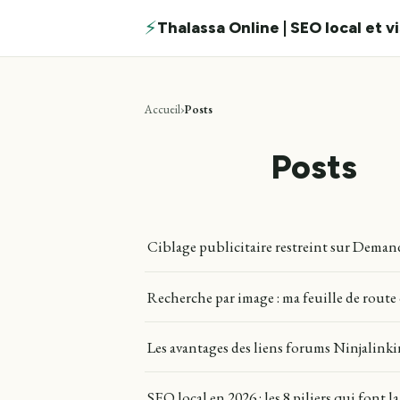
⚡
Thalassa Online | SEO local et v
Accueil
Posts
Posts
Ciblage publicitaire restreint sur Demand
Recherche par image : ma feuille de route 
Les avantages des liens forums Ninjalin
SEO local en 2026 : les 8 piliers qui font 