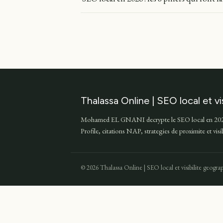
Thalassa Online | SEO local et vi
Mohamed EL GNANI decrypte le SEO local en 202
Profile, citations NAP, strategies de proximite et vis
© 2026 Thalassa Online | SEO local et visibilite geograp