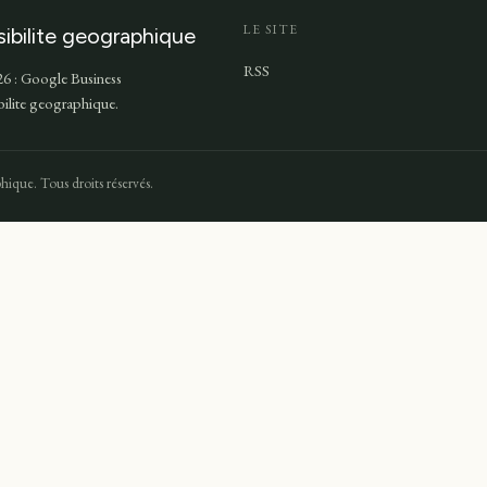
LE SITE
sibilite geographique
RSS
6 : Google Business
ibilite geographique.
hique. Tous droits réservés.