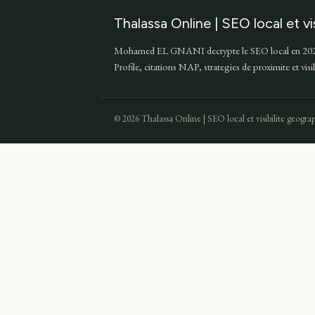
Thalassa Online | SEO local et vi
Mohamed EL GNANI decrypte le SEO local en 202
Profile, citations NAP, strategies de proximite et vis
© 2026 Thalassa Online | SEO local et visibilite geograp